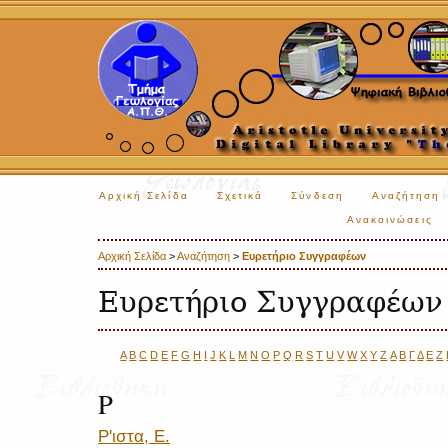
Αρχική Σελίδα
Σχετικά
Σύνδεση
Αναζήτηση
Ανακοινώσεις
Αρχική Σελίδα
>
Αναζήτηση
>
Ευρετήριο Συγγραφέων
Ευρετήριο Συγγραφέων
A
B
C
D
E
F
G
H
I
J
K
L
M
N
O
P
Q
R
S
T
U
V
W
X
Y
Z
Α
Β
Γ
Δ
Ε
Ζ
Ρ
Ρ'ιστα, Ε.