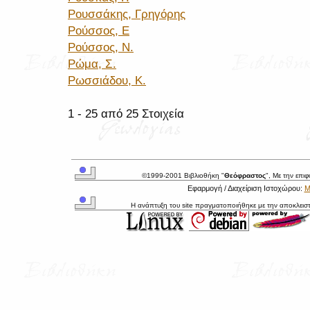
Ρουσσάκης, Γρηγόρης
Ρούσσος, Ε
Ρούσσος, Ν.
Ρώμα, Σ.
Ρωσσιάδου, Κ.
1 - 25 από 25 Στοιχεία
©1999-2001 Βιβλιοθήκη "
Θεόφραστος
", Με την επι
Εφαρμογή / Διαχείριση Ιστοχώρου:
Μ
Η ανάπτυξη του site πραγματοποιήθηκε με την αποκλεισ