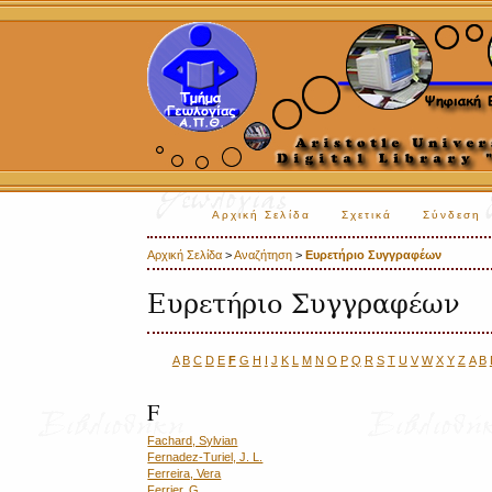
Αρχική Σελίδα
Σχετικά
Σύνδεση
Αρχική Σελίδα
>
Αναζήτηση
>
Ευρετήριο Συγγραφέων
Ευρετήριο Συγγραφέων
A
B
C
D
E
F
G
H
I
J
K
L
M
N
O
P
Q
R
S
T
U
V
W
X
Y
Z
Α
Β
F
Fachard, Sylvian
Fernadez-Turiel, J. L.
Ferreira, Vera
Ferrier, G.