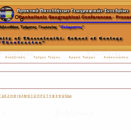
Αναζήτηση
Τρέχον Τεύχος
Αρχείο Τευχών
Ανακοινώσεις
Γ
Δ
Ε
Ζ
Η
Θ
Ι
Κ
Λ
Μ
Ν
Ξ
Ο
Π
Ρ
Σ
Τ
Υ
Φ
Χ
Ψ
Ω
Όλα