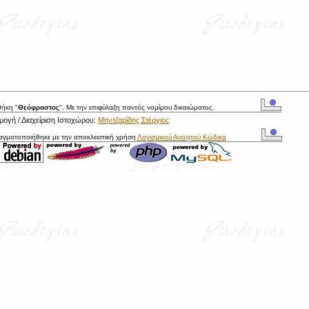
θήκη "
Θεόφραστος
", Με την επιφύλαξη παντός νομίμου δικαιώματος.
ογή / Διαχείριση Ιστοχώρου:
Μηντζαρίδης Στέργιος
ραγματοποιήθηκε με την αποκλειστική χρήση
Λογισμικού Ανοιχτού Κώδικα