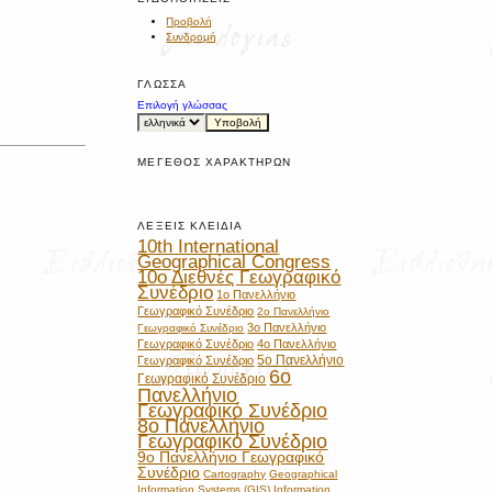
Προβολή
Συνδρομή
ΓΛΏΣΣΑ
Επιλογή γλώσσας
ΜΈΓΕΘΟΣ ΧΑΡΑΚΤΉΡΩΝ
ΛΈΞΕΙΣ ΚΛΕΙΔΙΆ
10th International
Geographical Congress
10ο Διεθνές Γεωγραφικό
Συνέδριο
1ο Πανελλήνιο
Γεωγραφικό Συνέδριο
2ο Πανελλήνιο
3ο Πανελλήνιο
Γεωγραφικό Συνέδριο
Γεωγραφικό Συνέδριο
4ο Πανελλήνιο
5ο Πανελλήνιο
Γεωγραφικό Συνέδριο
6ο
Γεωγραφικό Συνέδριο
Πανελλήνιο
Γεωγραφικό Συνέδριο
8ο Πανελλήνιο
Γεωγραφικό Συνέδριο
9ο Πανελλήνιο Γεωγραφικό
Συνέδριο
Cartography
Geographical
Information Systems (GIS)
Information