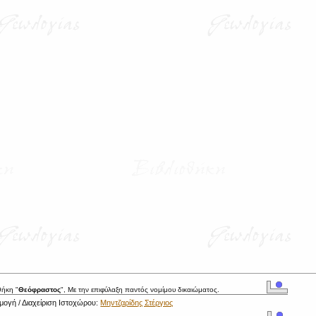
θήκη "
Θεόφραστος
", Με την επιφύλαξη παντός νομίμου δικαιώματος.
ογή / Διαχείριση Ιστοχώρου:
Μηντζαρίδης Στέργιος