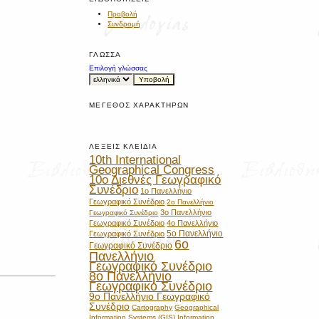
Προβολή
Συνδρομή
ΓΛΏΣΣΑ
Επιλογή γλώσσας
ΜΈΓΕΘΟΣ ΧΑΡΑΚΤΉΡΩΝ
ΛΈΞΕΙΣ ΚΛΕΙΔΙΆ
10th International
Geographical Congress
10ο Διεθνές Γεωγραφικό
Συνέδριο
1ο Πανελλήνιο
Γεωγραφικό Συνέδριο
2ο Πανελλήνιο
3ο Πανελλήνιο
Γεωγραφικό Συνέδριο
Γεωγραφικό Συνέδριο
4ο Πανελλήνιο
5ο Πανελλήνιο
Γεωγραφικό Συνέδριο
6ο
Γεωγραφικό Συνέδριο
Πανελλήνιο
Γεωγραφικό Συνέδριο
8ο Πανελλήνιο
Γεωγραφικό Συνέδριο
9ο Πανελλήνιο Γεωγραφικό
Συνέδριο
Cartography
Geographical
Information Systems (GIS)
Information