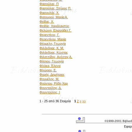
Φασούλας, Π
Φασούλας, Σπύρος Π.
Φασουλάς, Χ.
Φατουρού, Μαρία Α.
Φείδας, Χ.
Φειδάς, Χαράλαμπος
Φελώνη, Ελισσάβετ Γ.
Φερεντίνος, Γ.
Φερεντίνου, Μαρία
Φέρμελη, Γεωργία
Φιλάνδρας, Κ. Μ.
Φιλάνδρας, Κώστας
Φιλιππίδης, Ανέστης Α.
Φίτσιου, Γεωργία
Φλόκα, Έλενα
Φλώρου, Ε.
Φορής, Δημήτριος
Φουμέλης, Μ.
Φούντου, Ρόβη Χαρ
Φουντούλης, Δ.
Φουντούλης, Ι
1 - 25 από 36 Στοιχεία
1
2
>
>>
©1999-2001 Βιβλιο
Εφαρμ