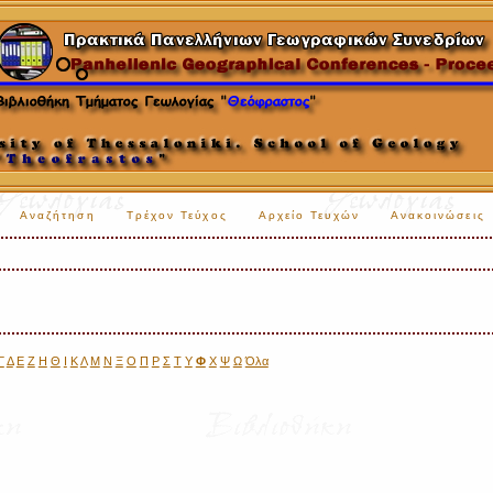
Αναζήτηση
Τρέχον Τεύχος
Αρχείο Τευχών
Ανακοινώσεις
Γ
Δ
Ε
Ζ
Η
Θ
Ι
Κ
Λ
Μ
Ν
Ξ
Ο
Π
Ρ
Σ
Τ
Υ
Φ
Χ
Ψ
Ω
Όλα