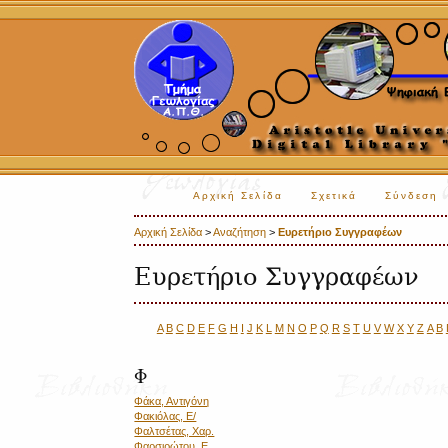
Αρχική Σελίδα
Σχετικά
Σύνδεση
Αρχική Σελίδα
>
Αναζήτηση
>
Ευρετήριο Συγγραφέων
Ευρετήριο Συγγραφέων
A
B
C
D
E
F
G
H
I
J
K
L
M
N
O
P
Q
R
S
T
U
V
W
X
Y
Z
Α
Β
Φ
Φάκα, Αντιγόνη
Φακιόλας, Ε/
Φαλτσέτας, Χαρ.
Φαρσιρώτου, Ε.