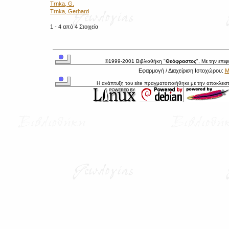
Trnka, G.
Trnka, Gerhard
1 - 4 από 4 Στοιχεία
©1999-2001 Βιβλιοθήκη "
Θεόφραστος
", Με την επι
Εφαρμογή / Διαχείριση Ιστοχώρου:
Μ
Η ανάπτυξη του site πραγματοποιήθηκε με την αποκλεισ