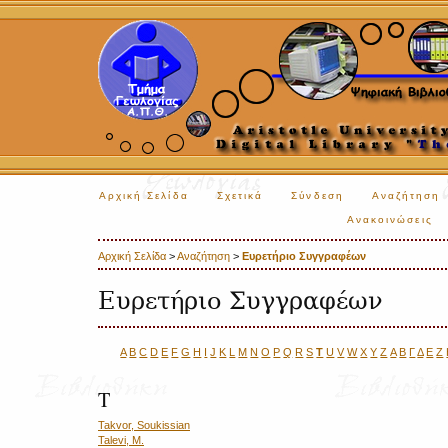
Αρχική Σελίδα
Σχετικά
Σύνδεση
Αναζήτηση
Ανακοινώσεις
Αρχική Σελίδα
>
Αναζήτηση
>
Ευρετήριο Συγγραφέων
Ευρετήριο Συγγραφέων
A
B
C
D
E
F
G
H
I
J
K
L
M
N
O
P
Q
R
S
T
U
V
W
X
Y
Z
Α
Β
Γ
Δ
Ε
Ζ
T
Takvor, Soukissian
Talevi, M.