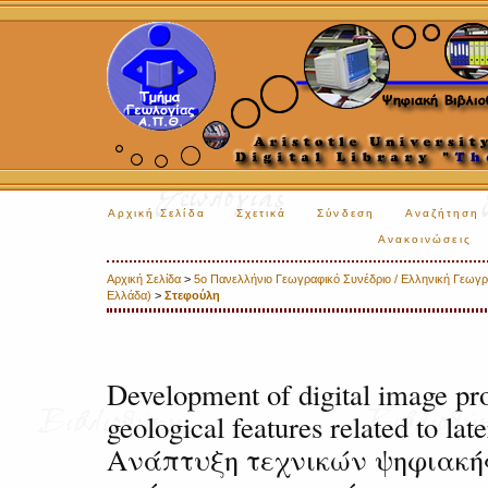
Αρχική Σελίδα
Σχετικά
Σύνδεση
Αναζήτηση
Ανακοινώσεις
Αρχική Σελίδα
>
5o Πανελλήνιο Γεωγραφικό Συνέδριο / Ελληνική Γεωγραφ
Ελλάδα)
>
Στεφούλη
Development of digital image pr
geological features related to late
Ανάπτυξη τεχνικών ψηφιακή