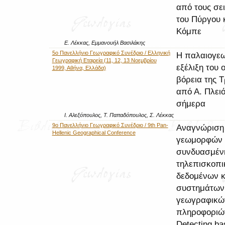
από τους σε
του Πύργου κ
Κόμπε
Ε. Λέκκας, Εμμανουήλ Βασιλάκης
5o Πανελλήνιο Γεωγραφικό Συνέδριο / Ελληνική
Η παλαιογε
Γεωγραφική Εταιρεία (11, 12, 13 Νοεμβρίου
εξέλιξη του 
1999, Αθήνα, Ελλάδα)
βόρεια της 
από Α. Πλει
σήμερα
Ι. Αλεξόπουλος, Τ. Παπαδόπουλος, Σ. Λέκκας
9ο Πανελλήνιο Γεωγραφικό Συνέδριο / 9th Pan-
Αναγνώριση
Hellenic Geographical Conference
γεωμορφών 
συνδυασμέν
τηλεπισκοπ
δεδομένων κ
συστημάτων
γεωγραφικώ
πληροφοριώ
Detecting ba