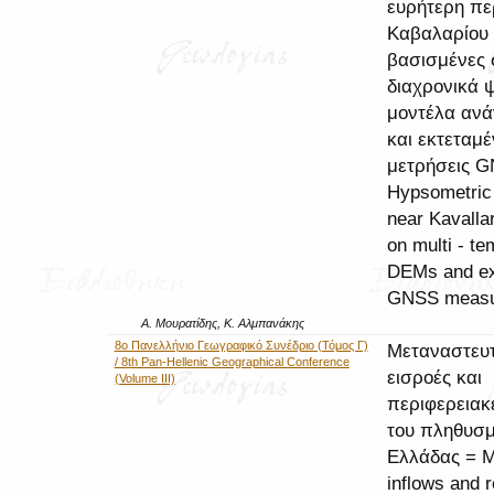
ευρήτερη πε
Καβαλαρίου
βασισμένες 
διαχρονικά 
μοντέλα αν
και εκτεταμέ
μετρήσεις 
Hypsometric
near Kavalla
on multi - te
DEMs and ex
GNSS measu
Α. Μουρατίδης, Κ. Αλμπανάκης
8ο Πανελλήνιο Γεωγραφικό Συνέδριο (Τόμος Γ)
Μεταναστευτ
/ 8th Pan-Hellenic Geographical Conference
εισροές και
(Volume III)
περιφερειακ
του πληθυσμ
Ελλάδας = M
inflows and r