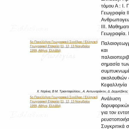
τόμου Α : Ι. 
Γεωγραφία ΙΙ
Ανθρωπογεω
ΙΙΙ. Μαθηματ
Γεωγραφία. Ι
5o Πανελλήνιο Γεωγραφικό Συνέδριο / Ελληνική
Παλαιογεωγ
Γεωγραφική Εταιρεία (11, 12, 13 Νοεμβρίου
και
1999, Αθήνα, Ελλάδα)
παλαιοπεριβ
σημασία τω
συμπυκνωμ
ακολουθιών 
Κεφαλληνία
Χ. Ντρίνια, Β Μ. Τριανταφύλλου., Α. Αντωναράκου, Δ. Δερμιτζάκης
5o Πανελλήνιο Γεωγραφικό Συνέδριο / Ελληνική
Ανάλυση
Γεωγραφική Εταιρεία (11, 12, 13 Νοεμβρίου
δορυφορικών
1999, Αθήνα, Ελλάδα)
για τον εντο
ρευστοποιή
Συγκριτικά σ