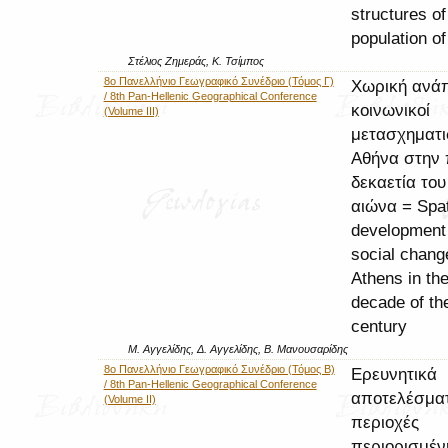
structures of
population o
Στέλιος Ζημεράς, Κ. Τσίμπος
8ο Πανελλήνιο Γεωγραφικό Συνέδριο (Τόμος Γ)
Χωρική ανάπ
/ 8th Pan-Hellenic Geographical Conference
κοινωνικοί
(Volume III)
μετασχηματι
Αθήνα στην
δεκαετία του
αιώνα = Spat
development
social chang
Athens in the 
decade of th
century
Μ. Αγγελίδης, Δ. Αγγελίδης, Β. Μανουσαρίδης
8ο Πανελλήνιο Γεωγραφικό Συνέδριο (Τόμος Β)
Ερευνητικά
/ 8th Pan-Hellenic Geographical Conference
αποτελέσματ
(Volume II)
περιοχές
περιορισμέν