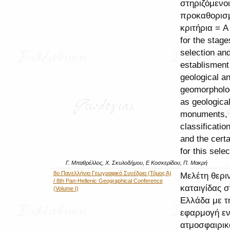
στηριζόμενοι
προκαθορισ
κριτήρια = A
for the stage
selection an
establisment
geological a
geomorpholog
as geologica
monuments, 
classificatio
and the certa
for this selec
Γ. Μπαθρέλλος, Χ. Σκυλοδήμου, Ε Κοσκερίδου, Π. Μακρή
8ο Πανελλήνιο Γεωγραφικό Συνέδριο (Τόμος Α)
Μελέτη θερι
/ 8th Pan-Hellenic Geographical Conference
καταιγίδας σ
(Volume I)
Ελλάδα με τ
εφαρμογή εν
ατμοσφαιρικ