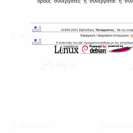
όρους "συνεργάτες" ή "συνεργάται" ή "συν
©1999-2001 Βιβλιοθήκη "
Θεόφραστος
", Με την επι
Εφαρμογή / Διαχείριση Ιστοχώρου:
Μ
Η ανάπτυξη του site πραγματοποιήθηκε με την αποκλεισ