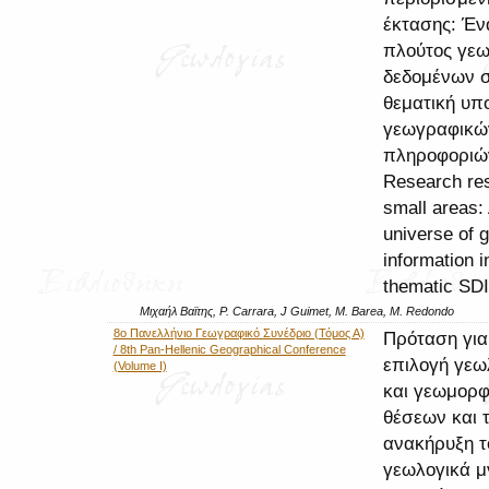
έκτασης: Έν
πλούτος γε
δεδομένων σ
θεματική υπ
γεωγραφικώ
πληροφοριώ
Research res
small areas:
universe of 
information i
thematic SDI
Μιχαήλ Βαϊτης, P. Carrara, J Guimet, M. Barea, M. Redondo
8ο Πανελλήνιο Γεωγραφικό Συνέδριο (Τόμος Α)
Πρόταση για
/ 8th Pan-Hellenic Geographical Conference
επιλογή γεω
(Volume I)
και γεωμορ
θέσεων και 
ανακήρυξη τ
γεωλογικά μ