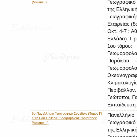
Γεωγραφικό 
(Volume I)
της Ελληνικ
Γεωγραφική
Εταιρείας (8
Οκτ. 4-7 : Α
Ελλάδα). Πρ
1ου τόμου:
Γεωμορφολο
Παράκτια
Γεωμορφολογ
Ωκεανογραφ
Κλιματολογί
Περιβάλλον,
Γεώτοποι, Γ
Εκπαίδευση.
8ο Πανελλήνιο Γεωγραφικό Συνέδριο (Τόμος Γ)
Πανελλήνιο
/ 8th Pan-Hellenic Geographical Conference
Γεωγραφικό 
(Volume III)
της Ελληνικ