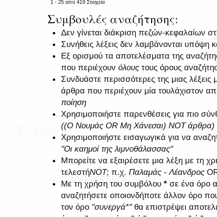
1 - 25 από 419 Στοιχεία
Συμβουλές αναζήτησης:
Δεν γίνεται διάκριση πεζών-κεφαλαίων σ
Συνήθεις λέξεις δεν λαμβάνονται υπόψη 
Εξ ορισμού τα αποτελέσματα της αναζήτ
που περιέχουν
όλους
τους όρους αναζήτη
Συνδυάστε περισσότερες της μιας λέξεις 
άρθρα που περιέχουν μία τουλάχιστον από
ποίηση
Χρησιμοποιήστε παρενθέσεις για πιο σύνθ
((Ο Νουμάς OR Μη Χάνεσαι) NOT άρθρα)
Χρησιμοποιήστε εισαγωγικά για να αναζη
"Οι καημοί της λιμνοθάλασσας"
Μπορείτε να εξαιρέσετε μια λέξη με τη 
τελεστή
NOT
; π.χ.
Παλαμάς - Λέανδρος
O
Με τη χρήση του συμβόλου
*
σε ένα όρο α
αναζητήσετε οποιονδήποτε άλλον όρο που 
τον όρο
"συνεργά*"
θα επιστρέψει αποτελ