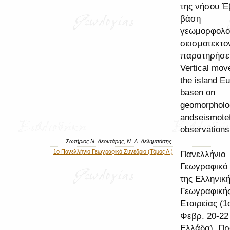
της νήσου Έ
βάση
γεωμορφολογ
σεισμοτεκτο
παρατηρήσε
Vertical mov
the island E
basen on
geomorpholo
andseismotet
observations
Σωτήριος Ν. Λεοντάρης, Ν. Δ. Δελημπάσης
1ο Πανελλήνιο Γεωγραφικό Συνέδριο (Τόμος Α.)
Πανελλήνιο
Γεωγραφικό 
της Ελληνικ
Γεωγραφική
Εταιρείας (1
Φεβρ. 20-22 
Ελλάδα). Πρ