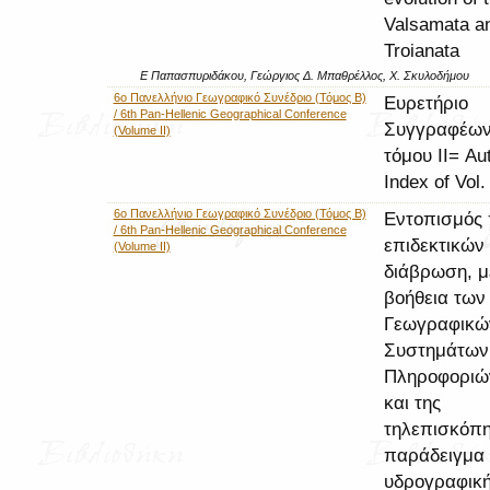
Valsamata a
Troianata
Ε Παπασπυριδάκου, Γεώργιος Δ. Μπαθρέλλος, Χ. Σκυλοδήμου
6ο Πανελλήνιο Γεωγραφικό Συνέδριο (Τόμος Β)
Ευρετήριο
/ 6th Pan-Hellenic Geographical Conference
Συγγραφέων
(Volume II)
τόμου ΙΙ= Au
Index of Vol. 
6ο Πανελλήνιο Γεωγραφικό Συνέδριο (Τόμος Β)
Εντοπισμός
/ 6th Pan-Hellenic Geographical Conference
επιδεκτικών
(Volume II)
διάβρωση, μ
βοήθεια των
Γεωγραφικώ
Συστημάτων
Πληροφοριώ
και της
τηλεπισκόπη
παράδειγμα 
υδρογραφική