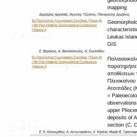
geomorpholo
mapping
Δημήτριος Αργιαλάς, Άγγελος Τζώτσος, Παναγιώτης Δερζέκος
6ο Πανελλήνιο Γεωγραφικό Συνέδριο (Τόμος Α)
Geomorpholo
/ 6th Pan-Hellenic Geographical Conference
characteristi
(Volume I)
Leukas islan
GIS
Ε. Βερύκιος, Α. Βασιλόπουλος, Ν. Ευελπίδου
6ο Πανελλήνιο Γεωγραφικό Συνέδριο (Τόμος Α)
Παλαιοοικολ
/ 6th Pan-Hellenic Geographical Conference
παρατηρήσει
(Volume I)
αποθέσεων τ
Πλειοκαίνου 
Ατσιπάδες (
= Paleoecolo
observations
upper Plioce
deposits of 
section (C. C
Ε. Κ. Κοσκερίδου, Α. Αντωναράκου, Χ. Ντρίνια, Μαρία Β. Τριαντα