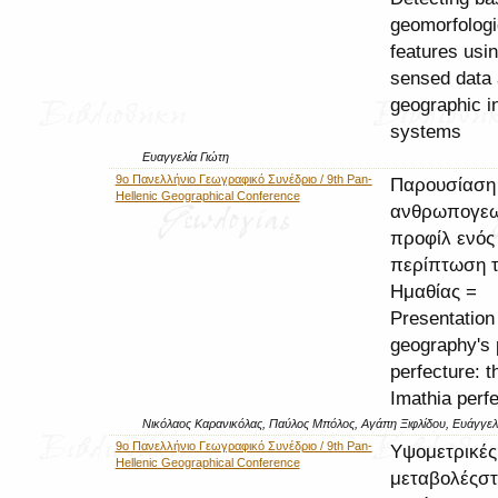
geomorfologi
features usi
sensed data
geographic i
systems
Ευαγγελία Γιώτη
9ο Πανελλήνιο Γεωγραφικό Συνέδριο / 9th Pan-
Παρουσίαση
Hellenic Geographical Conference
ανθρωπογεω
προφίλ ενός
περίπτωση τ
Ημαθίας =
Presentation
geography's p
perfecture: t
Imathia perf
Νικόλαος Καρανικόλας, Παύλος Μπόλος, Αγάπη Ξιφλίδου, Ευάγγελ
9ο Πανελλήνιο Γεωγραφικό Συνέδριο / 9th Pan-
Υψομετρικές
Hellenic Geographical Conference
μεταβολέςστ