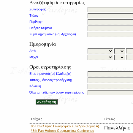
Αναζήτηση σε κατηγορίες
Συγγραφείς
Τίτλος
Περίληψη
Πλήρες Κείμενο
Συμπληρωματικό (-ά) Αρχείο(-α)
Ημερομηνία
Από
Μέχρι
Όροι ευρετηρίασης
Επιστημονικός(οι) Κλάδος(οι)
Τύπος (μέθοδος/προσέγγιση)
Κάλυψη
Όλα τα πεδία των όρων ευρετηρίασης
Τεύχος
Τίτλος
8ο Πανελλήνιο Γεωγραφικό Συνέδριο (Τόμος Α)
Πανελλήνιο
/ 8th Pan-Hellenic Geographical Conference