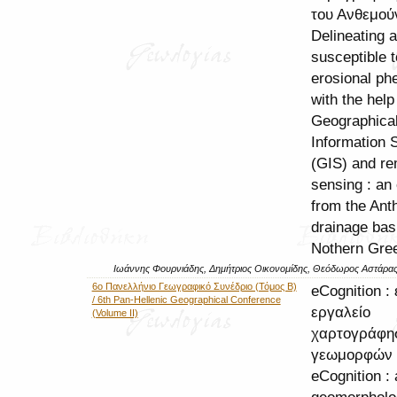
του Ανθεμού
Delineating 
susceptible t
erosional p
with the help
Geographica
Information
(GIS) and r
sensing : an
from the An
drainage bas
Nothern Gre
Ιωάννης Φουρνιάδης, Δημήτριος Οικονομίδης, Θεόδωρος Αστάρα
6ο Πανελλήνιο Γεωγραφικό Συνέδριο (Τόμος Β)
eCognition :
/ 6th Pan-Hellenic Geographical Conference
εργαλείο
(Volume II)
χαρτογράφη
γεωμορφών 
eCognition : a