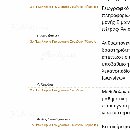
3ο Πανελλήνιο Γεωγραφικό Συνέδριο (Τόμος Β.)
Γεωγραφικό 
πληροφοριών
μονής Σίμων
πέτρας- Άγι
Γ. Σιδηρόπουλος.
3ο Πανελλήνιο Γεωγραφικό Συνέδριο (Τόμος Α.)
Ανθρωπογεν
δραστηριότητ
επιπτώσεις 
υποβάθμιση 
λεκανοπεδίο
Ιωαννίνων
Α. Κατσίκης
2ο Πανελλήνιο Γεωγραφικό Συνέδριο
Μεθοδολογικ
μαθηματική
προσέγγιση
γεωσυστημά
Φοίβος Παπαδημητρίου
1ο Πανελλήνιο Γεωγραφικό Συνέδριο (Τόμος Β.)
Κατακόρυφες