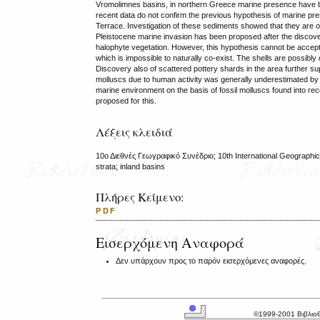
Vromolimnes basins, in northern Greece marine presence have b
recent data do not confirm the previous hypothesis of marine pr
Terrace. Investigation of these sediments showed that they are o
Pleistocene marine invasion has been proposed after the discove
halophyte vegetation. However, this hypothesis cannot be accepte
which is impossible to naturally co-exist. The shells are possibl
Discovery also of scattered pottery shards in the area further su
molluscs due to human activity was generally underestimated by g
marine environment on the basis of fossil molluscs found into rece
proposed for this.
Λέξεις κλειδιά
10ο Διεθνές Γεωγραφικό Συνέδριο; 10th International Geographic
strata; inland basins
Πλήρες Κείμενο:
PDF
Εισερχόμενη Αναφορά
Δεν υπάρχουν προς το παρόν εισερχόμενες αναφορές.
©1999-2001 Βιβλιο