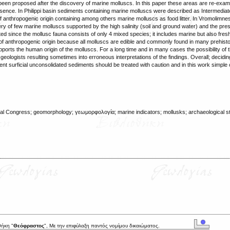
een proposed after the discovery of marine molluscs. In this paper these areas are re-exa
esence. In Philippi basin sediments containing marine molluscs were described as Intermediat
f anthropogenic origin containing among others marine molluscs as food litter. In Vromolimne
ry of few marine molluscs supported by the high salinity (soil and ground water) and the pre
d since the mollusc fauna consists of only 4 mixed species; it includes marine but also fres
y of anthropogenic origin because all molluscs are edible and commonly found in many prehisto
pports the human origin of the molluscs. For a long time and in many cases the possibility of
eologists resulting sometimes into erroneous interpretations of the findings. Overall; decidi
nt surficial unconsolidated sediments should be treated with caution and in this work simple c
al Congress; geomorphology; γεωμορφολογία; marine indicators; mollusks; archaeological str
θήκη "
Θεόφραστος
", Με την επιφύλαξη παντός νομίμου δικαιώματος.