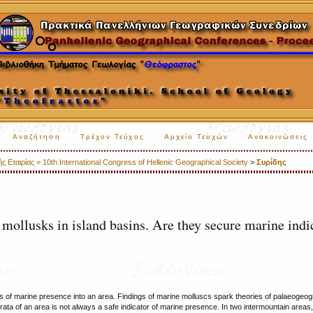
Αναζήτηση
Τρέχον Τεύχος
Αρχείο Τευχών
Ανακοινώσεις
 Εταιρίας = 10th International Congress of Hellenic Geographical Society
>
Συρίδης
mollusks in island basins. Are they secure marine indi
s of marine presence into an area. Findings of marine molluscs spark theories of palaeogeog
rata of an area is not always a safe indicator of marine presence. In two intermountain areas,