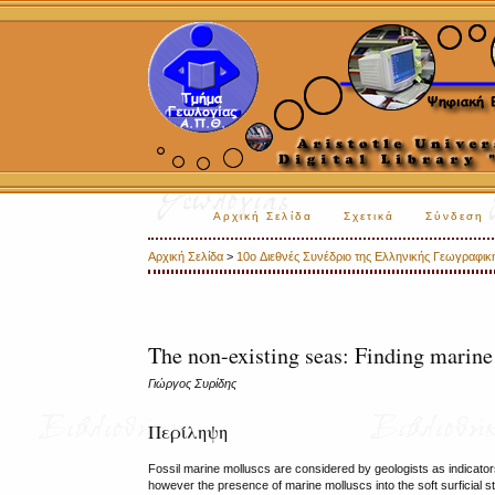
Αρχική Σελίδα
Σχετικά
Σύνδεση
Αρχική Σελίδα
>
10o Διεθνές Συνέδριο της Ελληνικής Γεωγραφικής
The non-existing seas: Finding marine 
Γιώργος Συρίδης
Περίληψη
Fossil marine molluscs are considered by geologists as indicator
however the presence of marine molluscs into the soft surficial st