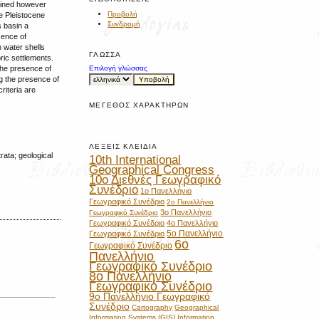
mined however
Προβολή
e Pleistocene
Συνδρομή
s basin a
sence of
h water shells
ΓΛΏΣΣΑ
ric settlements.
 the presence of
Επιλογή γλώσσας
ng the presence of
riteria are
ΜΈΓΕΘΟΣ ΧΑΡΑΚΤΉΡΩΝ
ΛΈΞΕΙΣ ΚΛΕΙΔΙΆ
ata; geological
10th International
Geographical Congress
10ο Διεθνές Γεωγραφικό
Συνέδριο
1ο Πανελλήνιο
Γεωγραφικό Συνέδριο
2ο Πανελλήνιο
3ο Πανελλήνιο
Γεωγραφικό Συνέδριο
Γεωγραφικό Συνέδριο
4ο Πανελλήνιο
5ο Πανελλήνιο
Γεωγραφικό Συνέδριο
6ο
Γεωγραφικό Συνέδριο
Πανελλήνιο
Γεωγραφικό Συνέδριο
8ο Πανελλήνιο
Γεωγραφικό Συνέδριο
9ο Πανελλήνιο Γεωγραφικό
Συνέδριο
Cartography
Geographical
Information Systems (GIS)
Information