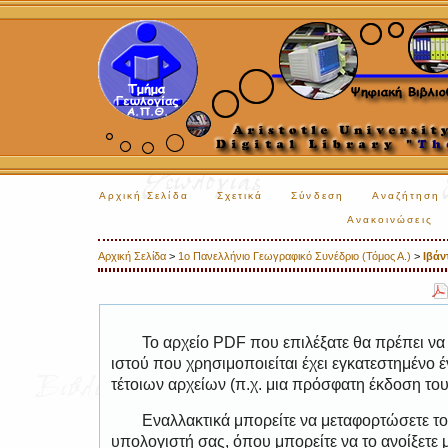
Αρχική Σελίδα
Σχετικά
Σύνδεση
Αναζήτηση
Ανακοινώσεις
Αρχική Σελίδα
>
1ο Πανελλήνιο Γεωγραφικό Συνέδριο (Τόμος Α.)
>
Ιβάν
Το αρχείο PDF που επιλέξατε θα πρέπει να
ιστού που χρησιμοποιείται έχει εγκατεστημέν
τέτοιων αρχείων (π.χ. μια πρόσφατη έκδοση το
Εναλλακτικά μπορείτε να μεταφορτώσετε το
υπολογιστή σας, όπου μπορείτε να το ανοίξετ