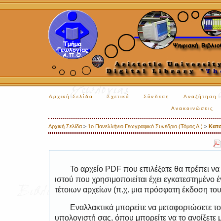
Αρχική Σελίδα
Σχετικά
Σύνδεση
Αναζήτηση
Ανακοινώσεις
Αρχική Σελίδα
>
1ο Πανελλήνιο Γεωγραφικό Συνέδριο (Τόμος Α.)
>
Κατ
Το αρχείο PDF που επιλέξατε θα πρέπει να
ιστού που χρησιμοποιείται έχει εγκατεστημέν
τέτοιων αρχείων (π.χ. μια πρόσφατη έκδοση το
Εναλλακτικά μπορείτε να μεταφορτώσετε το
υπολογιστή σας, όπου μπορείτε να το ανοίξετ