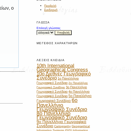
Προβολή
είων, ο
Συνδρομή
ΓΛΏΣΣΑ
Επιλογή γλώσσας
ΜΈΓΕΘΟΣ ΧΑΡΑΚΤΉΡΩΝ
ΛΈΞΕΙΣ ΚΛΕΙΔΙΆ
10th International
Geographical Congress
10ο Διεθνές Γεωγραφικό
Συνέδριο
1ο Πανελλήνιο
Γεωγραφικό Συνέδριο
2ο Πανελλήνιο
3ο Πανελλήνιο
Γεωγραφικό Συνέδριο
Γεωγραφικό Συνέδριο
4ο Πανελλήνιο
5ο Πανελλήνιο
Γεωγραφικό Συνέδριο
6ο
Γεωγραφικό Συνέδριο
Πανελλήνιο
Γεωγραφικό Συνέδριο
8ο Πανελλήνιο
Γεωγραφικό Συνέδριο
9ο Πανελλήνιο Γεωγραφικό
Συνέδριο
Cartography
Geographical
Information Systems (GIS)
Information