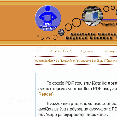
Αρχική Σελίδα
Σχετικά
Σύνδεση
Αρχική Σελίδα
>
1ο Πανελλήνιο Γεωγραφικό Συνέδριο (Τόμος Α.)
Το αρχείο PDF που επιλέξατε θα πρέπε
εγκατεστημένο ένα πρόσθετο PDF ανάγνωσ
Reader
).
Εναλλακτικά μπορείτε να μεταφορτώσε
ανοίξετε με ένα πρόγραμμα ανάγνωσης PDF
σύνδεσμο μεταφόρτωσης παρακάτω .