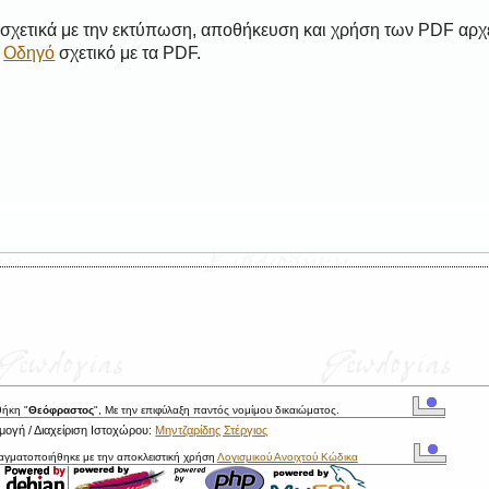
 σχετικά με την εκτύπωση, αποθήκευση και χρήση των PDF αρχ
ο
Οδηγό
σχετικό με τα PDF.
θήκη "
Θεόφραστος
", Με την επιφύλαξη παντός νομίμου δικαιώματος.
ογή / Διαχείριση Ιστοχώρου:
Μηντζαρίδης Στέργιος
ραγματοποιήθηκε με την αποκλειστική χρήση
Λογισμικού Ανοιχτού Κώδικα