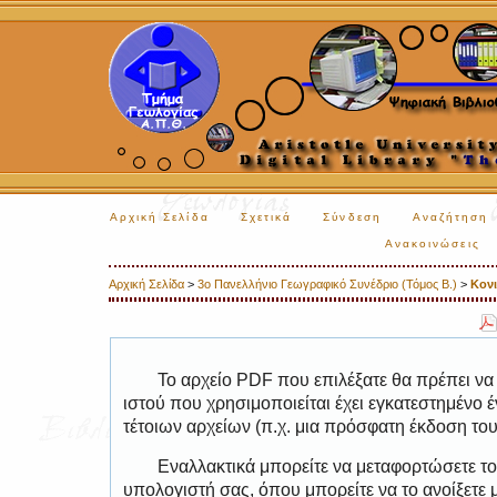
Αρχική Σελίδα
Σχετικά
Σύνδεση
Αναζήτηση
Ανακοινώσεις
Αρχική Σελίδα
>
3ο Πανελλήνιο Γεωγραφικό Συνέδριο (Τόμος Β.)
>
Κον
Το αρχείο PDF που επιλέξατε θα πρέπει να
ιστού που χρησιμοποιείται έχει εγκατεστημέν
τέτοιων αρχείων (π.χ. μια πρόσφατη έκδοση το
Εναλλακτικά μπορείτε να μεταφορτώσετε το
υπολογιστή σας, όπου μπορείτε να το ανοίξετ