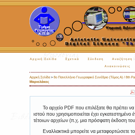
Αρχική Σελίδα
Σχετικά
Σύνδεση
Αναζήτηση
Ανακοινώσεις
Αρχική Σελίδα
>
8ο Πανελλήνιο Γεωγραφικό Συνέδριο (Τόμος Α) / 8th Pa
Μαριολάκος
Το αρχείο PDF που επιλέξατε θα πρέπει να
ιστού που χρησιμοποιείται έχει εγκατεστημέν
τέτοιων αρχείων (π.χ. μια πρόσφατη έκδοση το
Εναλλακτικά μπορείτε να μεταφορτώσετε το