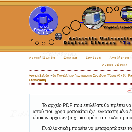
Αρχική Σελίδα
Σχετικά
Σύνδεση
Αναζήτηση
Ανακοινώσεις
Αρχική Σελίδα
>
8ο Πανελλήνιο Γεωγραφικό Συνέδριο (Τόμος Α) / 8th Pa
Στεφανάκη
Το αρχείο PDF που επιλέξατε θα πρέπει να
ιστού που χρησιμοποιείται έχει εγκατεστημέν
τέτοιων αρχείων (π.χ. μια πρόσφατη έκδοση το
Εναλλακτικά μπορείτε να μεταφορτώσετε το