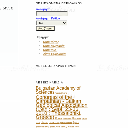
ΠΕΡΙΕΧΌΜΕΝΑ ΠΕΡΙΟΔΙΚΟΎ
είων, ο
Αναζήτηση
Αναζήτηση Πεδίου
Περιήγηση
Κατά τεύχος
Κατά συγγραφέα
Κατά τίτλο
Λίστα Περιοδικών
ΜΈΓΕΘΟΣ ΧΑΡΑΚΤΉΡΩΝ
ΛΈΞΕΙΣ ΚΛΕΙΔΙΆ
Bulgarian Academy of
Sciences
Carpathians
Congress of the
Carpathian - Balkan
Geological Association
(19th : Sept. 23-36,
2010 : Thessaloniki,
Greece)
Greece
Jurassic
Romania
cave
bear
climate
cretaceous
environment
flysch
geochemistry
geotourism
heavy metals
late