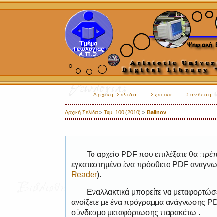
Αρχική Σελίδα
Σχετικά
Σύνδεση
Αρχική Σελίδα
>
Τόμ. 100 (2010)
>
Balinov
Το αρχείο PDF που επιλέξατε θα πρέπε
εγκατεστημένο ένα πρόσθετο PDF ανάγνωσ
Reader
).
Εναλλακτικά μπορείτε να μεταφορτώσε
ανοίξετε με ένα πρόγραμμα ανάγνωσης PDF
σύνδεσμο μεταφόρτωσης παρακάτω .