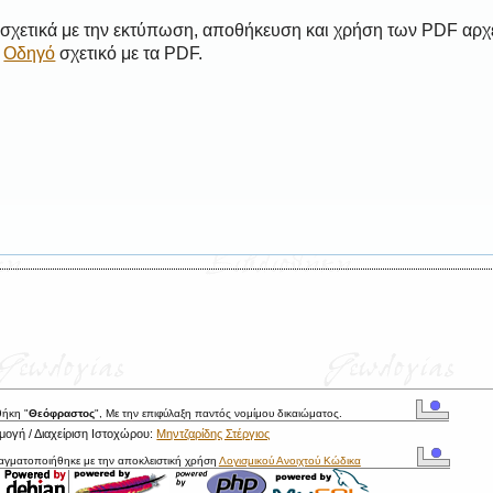
 σχετικά με την εκτύπωση, αποθήκευση και χρήση των PDF αρχ
ο
Οδηγό
σχετικό με τα PDF.
θήκη "
Θεόφραστος
", Με την επιφύλαξη παντός νομίμου δικαιώματος.
ογή / Διαχείριση Ιστοχώρου:
Μηντζαρίδης Στέργιος
ραγματοποιήθηκε με την αποκλειστική χρήση
Λογισμικού Ανοιχτού Κώδικα