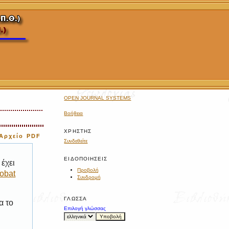
OPEN JOURNAL SYSTEMS
Βοήθεια
ΧΡΉΣΤΗΣ
Αρχείο PDF
Συνδεθείτε
ΕΙΔΟΠΟΙΉΣΕΙΣ
έχει
Προβολή
obat
Συνδρομή
ΓΛΏΣΣΑ
α το
Επιλογή γλώσσας