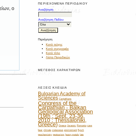
ΠΕΡΙΕΧΌΜΕΝΑ ΠΕΡΙΟΔΙΚΟΎ
είων, ο
Αναζήτηση
Αναζήτηση Πεδίου
Περιήγηση
Κατά τεύχος
Κατά συγγραφέα
Κατά τίτλο
Λίστα Περιοδικών
ΜΈΓΕΘΟΣ ΧΑΡΑΚΤΉΡΩΝ
ΛΈΞΕΙΣ ΚΛΕΙΔΙΆ
Bulgarian Academy of
Sciences
Carpathians
Congress of the
Carpathian - Balkan
Geological Association
(19th : Sept. 23-36,
2010 : Thessaloniki,
Greece)
Greece
Jurassic
Romania
cave
bear
climate
cretaceous
environment
flysch
geochemistry
geotourism
heavy metals
late