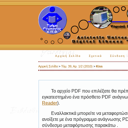
Αρχική Σελίδα
Σχετικά
Σύνδεση
Αρχική Σελίδα
>
Τόμ. 39, Αρ. 1/2 (2010)
>
Kiss
Το αρχείο PDF που επιλέξατε θα πρέπε
εγκατεστημένο ένα πρόσθετο PDF ανάγνωσ
Reader
).
Εναλλακτικά μπορείτε να μεταφορτώσε
ανοίξετε με ένα πρόγραμμα ανάγνωσης PDF
σύνδεσμο μεταφόρτωσης παρακάτω .