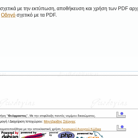
 σχετικά με την εκτύπωση, αποθήκευση και χρήση των PDF αρχ
ο
Οδηγό
σχετικό με τα PDF.
θήκη "
Θεόφραστος
", Με την επιφύλαξη παντός νομίμου δικαιώματος.
ογή / Διαχείριση Ιστοχώρου:
Μηντζαρίδης Στέργιος
ραγματοποιήθηκε με την αποκλειστική χρήση
Λογισμικού Ανοιχτού Κώδικα