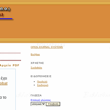
OPEN JOURNAL SYSTEMS
Βοήθεια
ΧΡΉΣΤΗΣ
Αρχείο PDF
Συνδεθείτε
ΕΙΔΟΠΟΙΉΣΕΙΣ
έχει
Προβολή
obat
Συνδρομή
ΓΛΏΣΣΑ
α το
Επιλογή γλώσσας