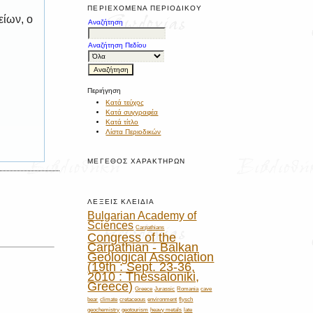
ΠΕΡΙΕΧΌΜΕΝΑ ΠΕΡΙΟΔΙΚΟΎ
είων, ο
Αναζήτηση
Αναζήτηση Πεδίου
Περιήγηση
Κατά τεύχος
Κατά συγγραφέα
Κατά τίτλο
Λίστα Περιοδικών
ΜΈΓΕΘΟΣ ΧΑΡΑΚΤΉΡΩΝ
ΛΈΞΕΙΣ ΚΛΕΙΔΙΆ
Bulgarian Academy of
Sciences
Carpathians
Congress of the
Carpathian - Balkan
Geological Association
(19th : Sept. 23-36,
2010 : Thessaloniki,
Greece)
Greece
Jurassic
Romania
cave
bear
climate
cretaceous
environment
flysch
geochemistry
geotourism
heavy metals
late