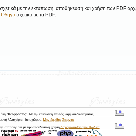
 σχετικά με την εκτύπωση, αποθήκευση και χρήση των PDF αρχ
ο
Οδηγό
σχετικό με τα PDF.
θήκη "
Θεόφραστος
", Με την επιφύλαξη παντός νομίμου δικαιώματος.
ογή / Διαχείριση Ιστοχώρου:
Μηντζαρίδης Στέργιος
ραγματοποιήθηκε με την αποκλειστική χρήση
Λογισμικού Ανοιχτού Κώδικα