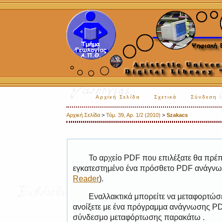
Αρχική Σελίδα
Σχετικά
Σύνδεση
Αρχική Σελίδα
>
Τόμ. 39, Αρ. 1/2 (2010)
>
Szakacs
Το αρχείο PDF που επιλέξατε θα πρέπε
εγκατεστημένο ένα πρόσθετο PDF ανάγνωσ
Reader
).
Εναλλακτικά μπορείτε να μεταφορτώσε
ανοίξετε με ένα πρόγραμμα ανάγνωσης PDF
σύνδεσμο μεταφόρτωσης παρακάτω .