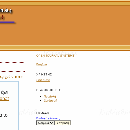
OPEN JOURNAL SYSTEMS
Βοήθεια
ΧΡΉΣΤΗΣ
Αρχείο PDF
Συνδεθείτε
ΕΙΔΟΠΟΙΉΣΕΙΣ
έχει
Προβολή
obat
Συνδρομή
ΓΛΏΣΣΑ
α το
Επιλογή γλώσσας