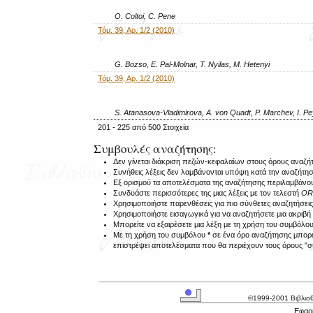
O. Coltoi, C. Pene
Τόμ. 39, Αρ. 1/2 (2010)
G. Bozso, E. Pal-Molnar, T. Nyilas, M. Hetenyi
Τόμ. 39, Αρ. 1/2 (2010)
S. Atanasova-Vladimirova, A. von Quadt, P. Marchev, I. Pe
201 - 225 από 500 Στοιχεία
Συμβουλές αναζήτησης:
Δεν γίνεται διάκριση πεζών-κεφαλαίων στους όρους αναζή
Συνήθεις λέξεις δεν λαμβάνονται υπόψη κατά την αναζήτη
Εξ ορισμού τα αποτελέσματα της αναζήτησης περιλαμβάν
Συνδυάστε περισσότερες της μιας λέξεις με τον τελεστή
O
Χρησιμοποιήστε παρενθέσεις για πιο σύνθετες αναζητήσεις
Χρησιμοποιήστε εισαγωγικά για να αναζητήσετε μια ακριβ
Μπορείτε να εξαιρέσετε μια λέξη με τη χρήση του συμβόλο
Με τη χρήση του συμβόλου
*
σε ένα όρο αναζήτησης μπορεί
επιστρέψει αποτελέσματα που θα περιέχουν τους όρους "συ
©1999-2001 Βιβλιο
Εφαρμ