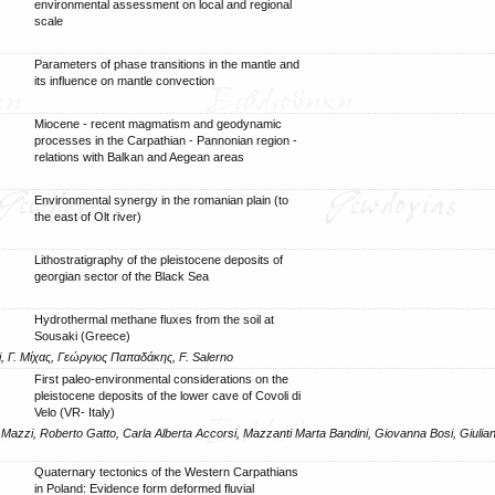
environmental assessment on local and regional
scale
Parameters of phase transitions in the mantle and
its influence on mantle convection
Miocene - recent magmatism and geodynamic
processes in the Carpathian - Pannonian region -
relations with Balkan and Aegean areas
Environmental synergy in the romanian plain (to
the east of Olt river)
Lithostratigraphy of the pleistocene deposits of
georgian sector of the Black Sea
Hydrothermal methane fluxes from the soil at
Sousaki (Greece)
i, Γ. Μίχας, Γεώργιος Παπαδάκης, F. Salerno
First paleo-environmental considerations on the
pleistocene deposits of the lower cave of Covoli di
Velo (VR- Italy)
Mazzi, Roberto Gatto, Carla Alberta Accorsi, Mazzanti Marta Bandini, Giovanna Bosi, Giulia
Quaternary tectonics of the Western Carpathians
in Poland: Evidence form deformed fluvial