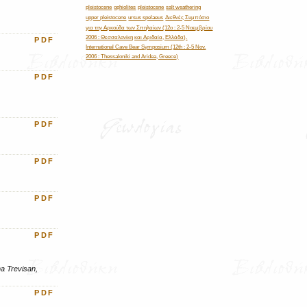
pleistocene
ophiolites
pleistocene
salt weathering
Διεθνές Συμπόσιο
upper pleistocene
ursus spelaeus
για την Αρκούδα των Σπηλαίων (12ο : 2-5 Νοεμβρίου
2006 : Θεσσαλονίκη και Αριδαία, Ελλάδα).
PDF
International Cave Bear Symposium (12th : 2-5 Nov.
2006 : Thessaloniki and Aridea, Greece)
PDF
PDF
PDF
PDF
PDF
na Trevisan,
PDF