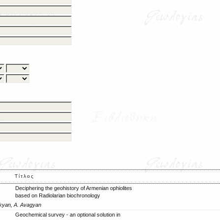
Τίτλος
Deciphering the geohistory of Armenian ophiolites
based on Radiolarian biochronology
akyan, A. Avagyan
Geochemical survey - an optional solution in