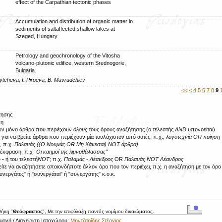
effect of the Carpathian tectonic phases
Accumulation and distribution of organic matter in
sediments of saltaffected shallow lakes at
Szeged, Hungary
Petrology and geochronology of the Vitosha
volcano-plutonic edifice, western Srednogorie,
Bulgaria
ytcheva, I. Piroeva, B. Mavrudchiev
<<
<
4
5
6
7
8
9
τησης
ση
ουν μόνο άρθρα που περιέχουν
όλους
τους όρους αναζήτησης (ο τελεστής
AND
υπονοείται)
R
για να βρείτε άρθρα που περιέχουν μία τουλάχιστον από αυτές, π.χ.,
λογοτεχνία OR ποίηση
, π.χ.
Παλαμάς ((Ο Νουμάς OR Μη Χάνεσαι) NOT άρθρα)
ή έκφραση; π.χ
"Οι καημοί της λιμνοθάλασσας"
υ
-
ή του τελεστή
NOT
; π.χ.
Παλαμάς - Λέανδρος
OR
Παλαμάς NOT Λέανδρος
τε να αναζητήσετε οποιονδήποτε άλλον όρο που τον περιέχει, π.χ. η αναζήτηση με τον όρ
νεργάτες" ή "συνεργάται" ή "συνεργάτης" κ.ο.κ.
θήκη "
Θεόφραστος
", Με την επιφύλαξη παντός νομίμου δικαιώματος.
ογή / Διαχείριση Ιστοχώρου:
Μηντζαρίδης Στέργιος