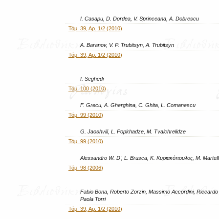
I. Casapu, D. Dordea, V. Sprinceana, A. Dobrescu
Τόμ. 39, Αρ. 1/2 (2010)
A. Baranov, V. P. Trubitsyn, A. Trubitsyn
Τόμ. 39, Αρ. 1/2 (2010)
I. Seghedi
Τόμ. 100 (2010)
F. Grecu, A. Gherghina, C. Ghita, L. Comanescu
Τόμ. 99 (2010)
G. Jaoshvili, L. Popkhadze, M. Tvalchrelidze
Τόμ. 99 (2010)
Alessandro W. D', L. Brusca, Κ. Κυριακόπουλος, M. Martell
Τόμ. 98 (2006)
Fabio Bona, Roberto Zorzin, Massimo Accordini, Riccardo 
Paola Torri
Τόμ. 39, Αρ. 1/2 (2010)