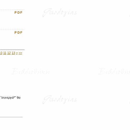
PDF
PDF
10
11
12
13
>
>>
ο
"συνεργά*"
θα