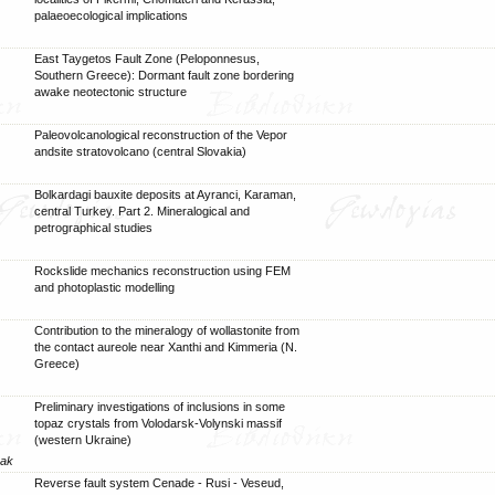
palaeoecological implications
East Taygetos Fault Zone (Peloponnesus,
Southern Greece): Dormant fault zone bordering
awake neotectonic structure
Paleovolcanological reconstruction of the Vepor
andsite stratovolcano (central Slovakia)
Bolkardagi bauxite deposits at Ayranci, Karaman,
central Turkey. Part 2. Mineralogical and
petrographical studies
Rockslide mechanics reconstruction using FEM
and photoplastic modelling
Contribution to the mineralogy of wollastonite from
the contact aureole near Xanthi and Kimmeria (N.
Greece)
Preliminary investigations of inclusions in some
topaz crystals from Volodarsk-Volynski massif
(western Ukraine)
Bak
Reverse fault system Cenade - Rusi - Veseud,