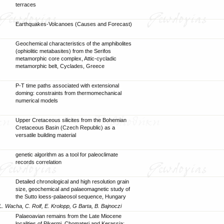
terraces
Earthquakes-Volcanoes (Causes and Forecast)
Geochemical characteristics of the amphibolites
(ophiolitic metabasites) from the Serifos
metamorphic core complex, Attic-cycladic
metamorphic belt, Cyclades, Greece
P-T time paths associated with extensional
doming: constraints from thermomechanical
numerical models
Upper Cretaceous silicites from the Bohemian
Cretaceous Basin (Czech Republic) as a
versatile building material
genetic algorithm as a tool for paleoclimate
records correlation
Detailed chronological and high resolution grain
size, geochemical and palaeomagnetic study of
the Sutto loess-palaeosol sequence, Hungary
L. Wacha, C. Rolf, E. Krolopp, G Barta, B. Bajnoczi
Palaeoavian remains from the Late Miocene
localities of Pikermi, Chomateri and Kerassia;