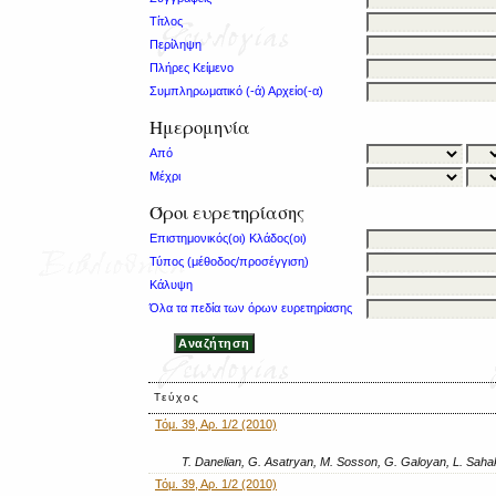
Τίτλος
Περίληψη
Πλήρες Κείμενο
Συμπληρωματικό (-ά) Αρχείο(-α)
Ημερομηνία
Από
Μέχρι
Όροι ευρετηρίασης
Επιστημονικός(οι) Κλάδος(οι)
Τύπος (μέθοδος/προσέγγιση)
Κάλυψη
Όλα τα πεδία των όρων ευρετηρίασης
Τεύχος
Τόμ. 39, Αρ. 1/2 (2010)
T. Danelian, G. Asatryan, M. Sosson, G. Galoyan, L. Sah
Τόμ. 39, Αρ. 1/2 (2010)