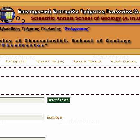
Αναζήτηση
Τρέχον Τεύχος
Αρχείο Τευχών
Ανακοινώσεις
Διαγράψτε